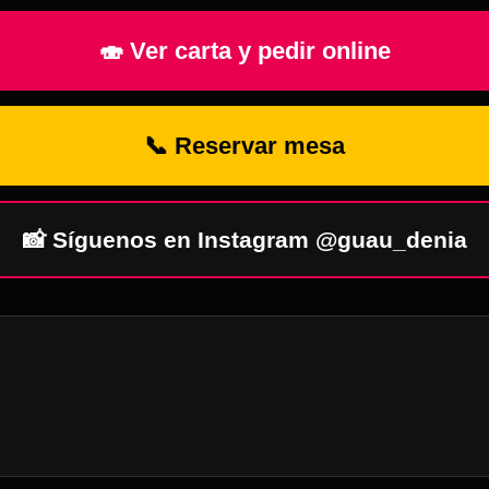
🍣 Ver carta y pedir online
📞 Reservar mesa
📸 Síguenos en Instagram @guau_denia