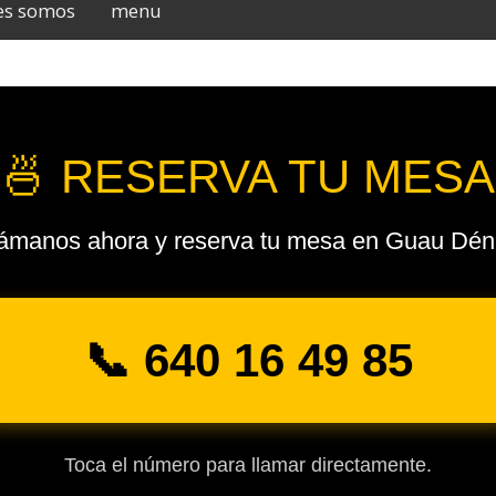
es somos
menu
🍜 RESERVA TU MESA
ámanos ahora y reserva tu mesa en Guau Dén
📞 640 16 49 85
Toca el número para llamar directamente.