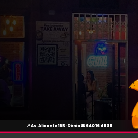
📍 Av. Alicante 16B · Dénia
☎
640 16 49 85